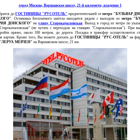
город Москва,
Варшавское шоссе, 21-й километр, владение 1
атся до
ГОСТИНИЦЫ "РУСОТЕЛЬ"
предпочтительней от
метро "БУЛЬВАР Д
КОГО"
. Остановка Бесплатного шаттла находится рядом с выходом из
метро "Б
РИЯ ДОНСКОГО"
на
улицу Старокачаловская
. Выход в город из метро по указ
Старокачаловская" (не путать с переходом на станцию "Старокачаловская"). При в
ройти прямо, около 100 метров, до дороги. Посадка в трансфер осуществляется с
м картам. Кроме того, Вы можете доехать до
ГОСТИНИЦЫ "РУС-ОТЕЛЬ"
на фи
"ЛЕРУА МЕРЛЕН"
на Варшавском шоссе, 21 км.