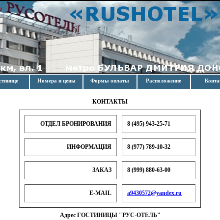
стинице
Номера и цены
Формы оплаты
Расположение
Конт
КОНТАКТЫ
ОТДЕЛ БРОНИРОВАНИЯ
8 (495) 943-25-71
ИНФОРМАЦИЯ
8 (977) 789-10-32
ЗАКАЗ
8 (999) 880-63-00
E-MAIL
a9430572@yandex.ru
Адрес ГОСТИНИЦЫ "РУС-ОТЕЛЬ"