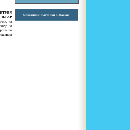
МИТРИЯ
Ближайшие выставки в Москве!
УЛЬВАР
ателю на
ыходе на
трого по
рменном