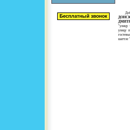
Добр
ДОНС
ДМИТ
"улицу 
улицу п
гостевы
шаттле