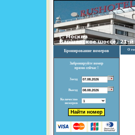
О го
Бронирование номеров
Забронируйте номер
прямо сейчас !
Заезд
Выезд
Количество
номеров