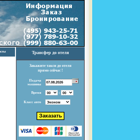
акты
Трансфер до отеля
Закажите такси до отеля
прямо сейчас !
Подача
машины
:
Время
Класс авто